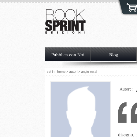
Pubblica con Noi
Blog
sei in :
home
>
autori
> angie mirai
Autore:
disegno, 