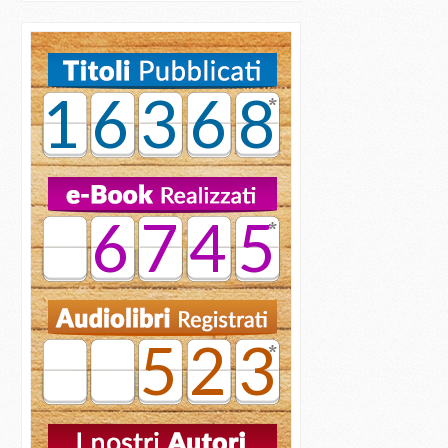
16368
6745
523