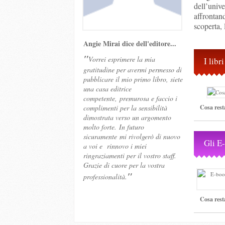
dell’uni
affronta
scoperta, 
Angie Mirai dice dell'editore...
"
Vorrei esprimere la mia
I lib
gratitudine per avermi permesso di
pubblicare il mio primo libro, siete
una casa editrice
competente, premurosa e faccio i
complimenti per la sensibilità
Cosa rest
dimostrata verso un argomento
molto forte.
In futuro
sicuramente mi rivolgerò di nuovo
Gli E
a voi e rinnovo i miei
ringraziamenti per il vostro staff.
Grazie di cuore per la vostra
"
professionalità.
Cosa rest