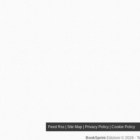
Feed Rss
|
Site Map
|
Privacy Policy
|
Cookie Policy
BookSprint
Edizioni
© 2026 - T