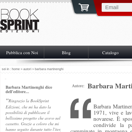
Pubblica con Noi
Blog
Catalogo
sei in :
home
>
autori
> barbara martinenghi
Barbara Mart
Autore:
Barbara Martinenghi dice
dell'editore...
"
Ringrazio la BookSprint
Barbara Martine
Edizioni, che mi ha dato la
1971, vive e lav
possibilità di pubblicare il
novarese. È spo
bellissimo progetto che avevo nel
cassetto. Grazie a coloro che mi
condivide la p
hanno seguito durante tutto l'iter,
camminate in montagna e 