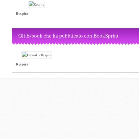
Respira
Gli E-book che ha pubblicato con BookSprint
Respira