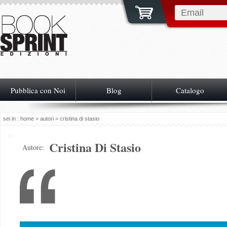
Pubblica con Noi
Blog
Catalogo
sei in :
home
>
autori
> cristina di stasio
Cristina Di Stasio
Autore: