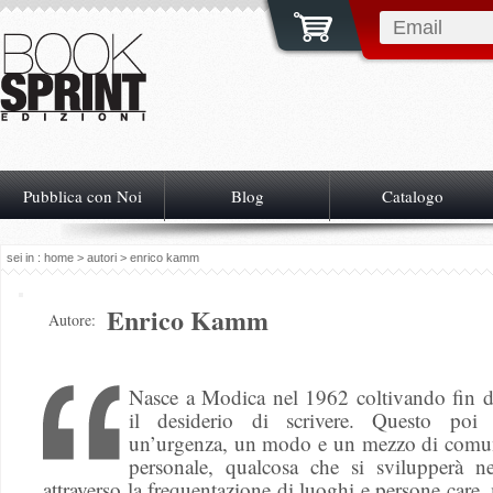
Pubblica con Noi
Blog
Catalogo
sei in :
home
>
autori
> enrico kamm
Enrico Kamm
Autore:
Nasce a Modica nel 1962 coltivando fin d
il desiderio di scrivere. Questo poi 
un’urgenza, un modo e un mezzo di comu
personale, qualcosa che si svilupperà n
attraverso la frequentazione di luoghi e persone care