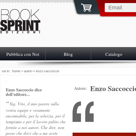
Pubblica con Noi
Blog
Catalogo
sei in :
home
>
autori
> enzo saccoccio
Enzo Saccocci
Autore:
Enzo Saccoccio dice
dell'editore...
"
Sig. Vito, il mio parere sulla
vostra equipe e veramente
encomiabile, per la solerzia, per il
tempismo e per il lavoro pulito che
fornite a noi autori. Che dire, non
posso che dirvi che a me avete