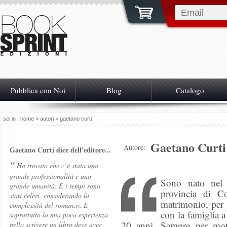
Pubblica con Noi
Blog
Catalogo
sei in :
home
>
autori
> gaetano curti
Gaetano Curti
Autore:
Gaetano Curti dice dell'editore...
"
Ho trovato che c’è stata una
grande professionalità e una
Sono nato nel 
grande umanità. E i tempi sono
provincia di C
stati celeri, considerando la
matrimonio, per 
complessità del romanzo. E
con la famiglia 
soprattutto la mia poca esperienza
20 anni. Sempre per mot
nello scrivere un libro deve aver