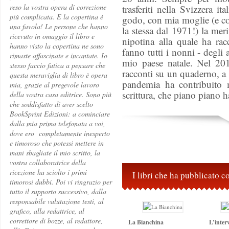
reso la vostra opera di correzione
trasferiti nella Svizzera i
più complicata. E la copertina è
godo, con mia moglie (e co
una favola! Le persone che hanno
la stessa dal 1971!) la me
ricevuto in omaggio il libro e
nipotina alla quale ha ra
hanno visto la copertina ne sono
fanno tutti i nonni - degli 
rimaste affascinate e incantate. Io
mio paese natale. Nel 201
stesso faccio fatica a pensare che
racconti su un quaderno, a
questa meraviglia di libro è opera
pandemia ha contribuito 
mia, grazie al pregevole lavoro
scrittura, che piano piano h
della vostra casa editrice. Sono più
che soddisfatto di aver scelto
BookSprint Edizioni: a cominciare
dalla mia prima telefonata a voi,
dove ero completamente inesperto
e timoroso che potessi mettere in
mani sbagliate il mio scritto, la
vostra collaboratrice della
ricezione ha sciolto i primi
I libri che ha pubblicato 
timorosi dubbi. Poi vi ringrazio per
tutto il supporto successivo, dalla
responsabile valutazione testi, al
grafico, alla redattrice, al
correttore di bozze, al redattore,
La Bianchina
L’inter