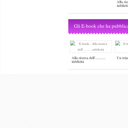
Alla r
infelicit
Gli E-book che ha pubblic
Alla ricerca dell'………
Un tria
infelicità