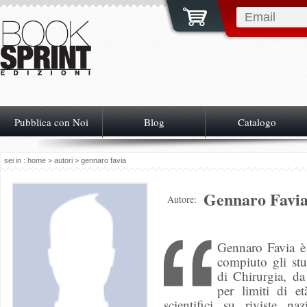
Pubblica con Noi
Blog
Catalogo
sei in :
home
>
autori
> gennaro favia
Gennaro Favi
Autore:
Gennaro Favia è
compiuto gli stud
di Chirurgia, da
per limiti di e
scientifici su riviste na