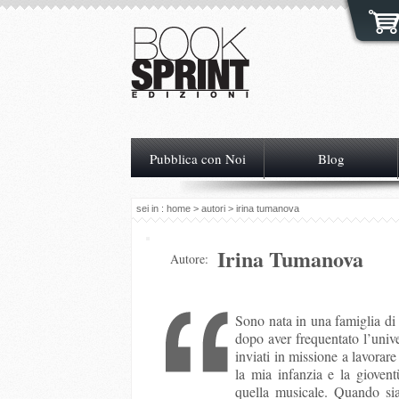
Pubblica con Noi
Blog
sei in :
home
>
autori
> irina tumanova
Irina Tumanova
Autore:
Sono nata in una famiglia di 
dopo aver frequentato l’unive
inviati in missione a lavorar
la mia infanzia e la gioven
quella musicale. Quando si