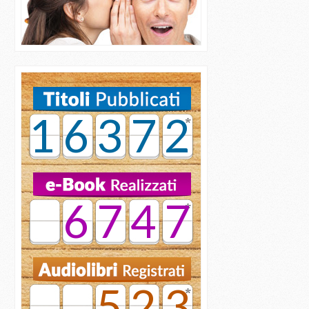
16372
6747
523