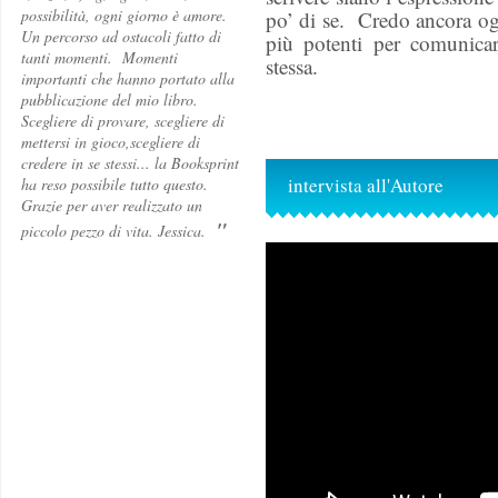
possibilità, ogni giorno è amore.
po’ di se. Credo ancora ogg
Un percorso ad ostacoli fatto di
più potenti per comunicar
tanti momenti. Momenti
stessa.
importanti che hanno portato alla
pubblicazione del mio libro.
Scegliere di provare, scegliere di
mettersi in gioco,scegliere di
credere in se stessi... la Booksprint
intervista all'Autore
ha reso possibile tutto questo.
Grazie per aver realizzato un
"
piccolo pezzo di vita. Jessica.