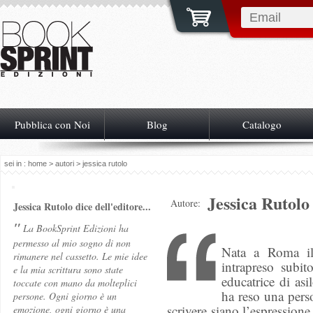
Pubblica con Noi
Blog
Catalogo
sei in :
home
>
autori
> jessica rutolo
Jessica Rutolo
Autore:
Jessica Rutolo dice dell'editore...
"
La BookSprint Edizioni ha
permesso al mio sogno di non
Nata a Roma il
rimanere nel cassetto. Le mie idee
intrapreso subi
e la mia scrittura sono state
educatrice di as
toccate con mano da molteplici
ha reso una pers
persone. Ogni giorno è un
scrivere siano l’espression
emozione, ogni giorno è una