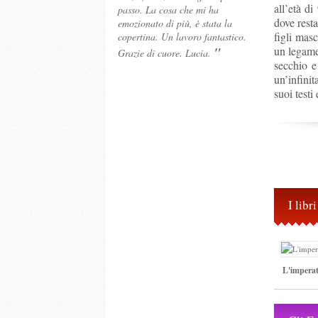
all’età di
passo. La cosa che mi ha
dove resta
emozionato di più, è stata la
figli mas
copertina. Un lavoro fantastico.
"
un legame
Grazie di cuore. Lucia.
secchio e
un’infinit
suoi testi 
I lib
L'imperatr