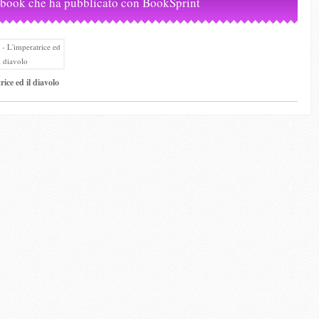
-book che ha pubblicato con BookSprint
ice ed il diavolo