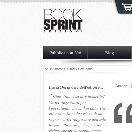
Pubblica con Noi
Blog
sei in :
home
>
autori
> lucia doria
Autore:
Lucia Doria dice dell'editore...
"
Ciao Vito, cosa dire in merito?
Vorrei ringraziarti per
l'opportunità che mi hai dato. Per
me è stato la realizzazione di un
sogno. Vorrei ringraziare non solo
te, ma tutto lo staff che mi è stato
vicino, che mi ha seguita passo