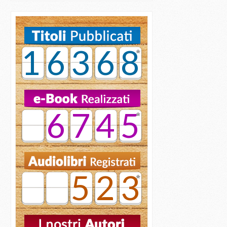
16368
6745
523