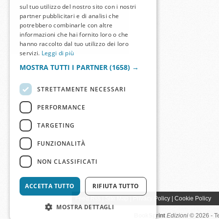
sul tuo utilizzo del nostro sito con i nostri
partner pubblicitari e di analisi che
potrebbero combinarle con altre
informazioni che hai fornito loro o che
hanno raccolto dal tuo utilizzo dei loro
servizi.
Leggi di più
MOSTRA TUTTI I PARTNER
(1658) →
STRETTAMENTE NECESSARI
PERFORMANCE
TARGETING
FUNZIONALITÀ
NON CLASSIFICATI
ACCETTA TUTTO
RIFIUTA TUTTO
Feed Rss
|
Site Map
|
Privacy Policy
|
Cookie Policy
MOSTRA DETTAGLI
BookSprint
Edizioni
© 2026 - T