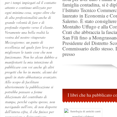
per i tempi impiegati ed il contatto
famiglia contadina, si è di
attento e continuo utilizzato per
l’Istituto Tecnico Commerc
ogni minima cosa, segno oltre che
laureato in Economia e Com
di alta professionalità anche di
Salerno. È stato consiglier
grande volontà di fare e di
Montalto Uffugo e alla Co
profondo rispetto verso il cliente.
Crati che abbraccia la fasc
Veramente una bella realtà la
San Fili fino a Mongrassano
vostra del nostro vituperato
Mezzogiorno; un punto di
Presidente del Distretto Sco
eccellenza sul quale fare leva per
Commissario dello stesso. 
migliorare le tante cose che non
presso
funzionano. Non ho alcun dubbio a
manifestarti la mia intenzione di
pubblicare con voi anche gli altri
progetti che ho in mente, alcuni dei
quali in stato abbastanza avanzato.
Allo scopo di facilitare
ulteriormente la pubblicazione si
potrebbe pensare a forme
I libri che ha pubblicato 
dilazionate del contributo di
stampa, perchè capita spesso, non
navigando nell'oro, di non disporre
dell'intera cifra, il che finisce per
scoraggiare e disincentivare