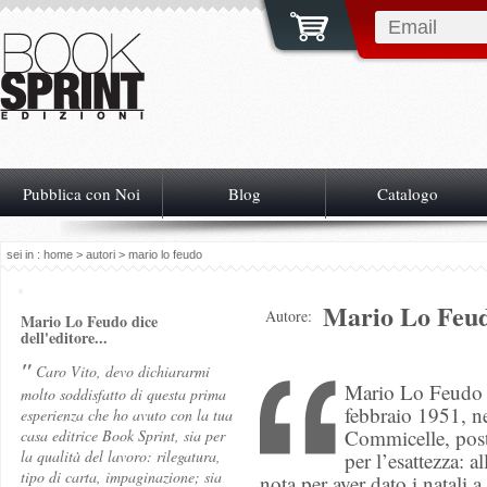
Pubblica con Noi
Blog
Catalogo
sei in :
home
>
autori
> mario lo feudo
Mario Lo Feu
Autore:
Mario Lo Feudo dice
dell'editore...
"
Caro Vito, devo dichiararmi
Mario Lo Feudo è
molto soddisfatto di questa prima
febbraio 1951, ne
esperienza che ho avuto con la tua
Commicelle, post
casa editrice Book Sprint, sia per
la qualità del lavoro: rilegatura,
per l’esattezza: a
tipo di carta, impaginazione; sia
nota per aver dato i natali 