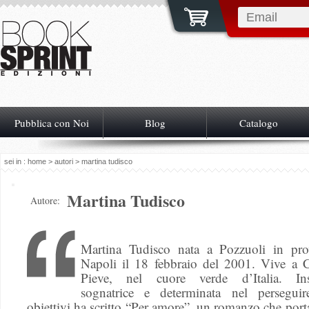
Pubblica con Noi
Blog
Catalogo
sei in :
home
>
autori
> martina tudisco
Martina Tudisco
Autore:
Martina Tudisco nata a Pozzuoli in pro
Napoli il 18 febbraio del 2001. Vive a Ci
Pieve, nel cuore verde d’Italia. Inst
sognatrice e determinata nel persegui
obiettivi ha scritto “Per amore”, un romanzo che porta 