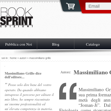
Pubblica con Noi
Blog
Catalogo
sei in :
home
>
autori
> massimiliano grillo
Massimiliano 
Autore:
Massimiliano Grillo dice
dell'editore...
"
Posso solo dire bene del vostro
Massimiliano Gri
operato. Da quando abbiamo
sua prima formazi
intrapreso il percorso per editare il
metà degli ann
mio libro, ho sempre riscontrato
un’enorme professionalità ed
“Joman-Ji”. Da
un’elevata competenza in materia.
Fisiologia come ricercato