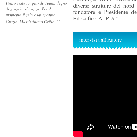
Penso siate un grande Team, degno
diverse strutture del nord
di grande rilevanza. Per il
fondatore e Presidente del
momento il mio è un enorme
Filosofico A. P. S.”.
"
Grazie. Massimiliano Grillo.
intervista all'Autore