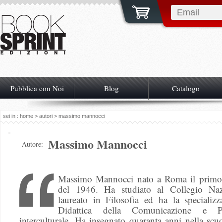
Pubblica con Noi
Blog
Catalogo
sei in :
home
>
autori
> massimo mannocci
Massimo Mannocci
Autore:
Massimo Mannocci nato a Roma il primo 
del 1946. Ha studiato al Collegio Naz
laureato in Filosofia ed ha la specializz
Didattica della Comunicazione e P
interculturale. Ha insegnato quaranta anni nella sc