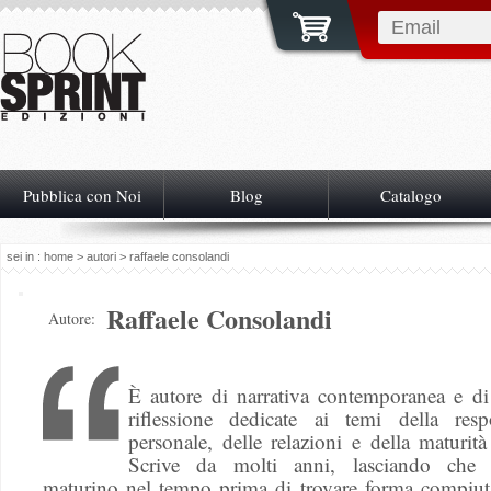
Pubblica con Noi
Blog
Catalogo
sei in :
home
>
autori
> raffaele consolandi
Raffaele Consolandi
Autore:
È autore di narrativa contemporanea e di
riflessione dedicate ai temi della respo
personale, delle relazioni e della maturit
Scrive da molti anni, lasciando che l
maturino nel tempo prima di trovare forma compiut