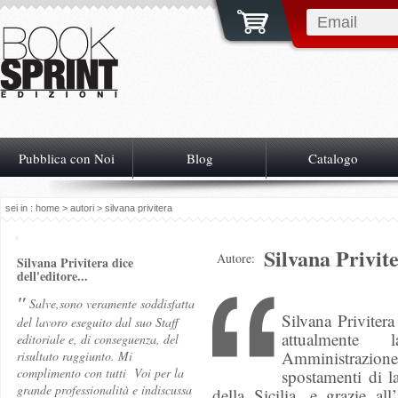
Pubblica con Noi
Blog
Catalogo
sei in :
home
>
autori
> silvana privitera
Silvana Privit
Autore:
Silvana Privitera dice
dell'editore...
"
Salve,sono veramente soddisfatta
Silvana Priviter
del lavoro eseguito dal suo Staff
attualmente 
editoriale e, di conseguenza, del
Amministrazione
risultato raggiunto. Mi
complimento con tutti Voi per la
spostamenti di la
grande professionalità e indiscussa
della Sicilia, e grazie al