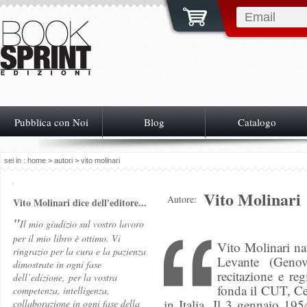
Pubblica con Noi
Blog
Catalogo
sei in :
home
>
autori
> vito molinari
Vito Molinari
Autore:
Vito Molinari dice dell'editore...
"
Il mio giudizio sul vostro lavoro
per il mio libro è ottimo. Vi
Vito Molinari na
ringrazio per la cura e la pazienza
Levante (Genov
dimostrate in ogni fase
recitazione e re
dell’edizione,
per la vostra
fonda il CUT, Cen
competenza, intelligenza,
in Italia. Il 3 gennaio 195
collaborazione in ogni fase della