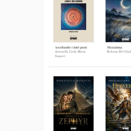
Ascoltando i miei passi
Mezzaluna
Antonella Carla Maria
Roberta Del Giud
Sequeri