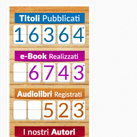
16364
6743
523