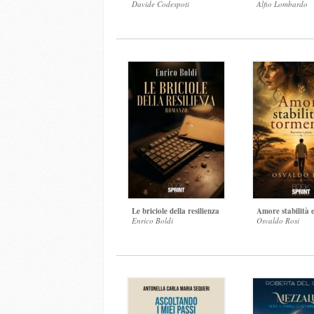
Davide Codespoti
Alfio Lombardo
Le briciole della resilienza
Amore stabilità 
Enrico Boldi
Osvaldo Rosi