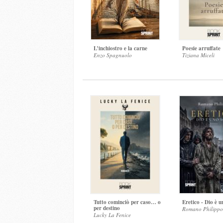
L’inchiostro e la carne
Poesie arruffate
Enzo Spagnuolo
Tiziana Miceli
Tutto cominciò per caso… o
Eretico - Dio è u
per destino
Romano Philippo
Lucky La Fenice