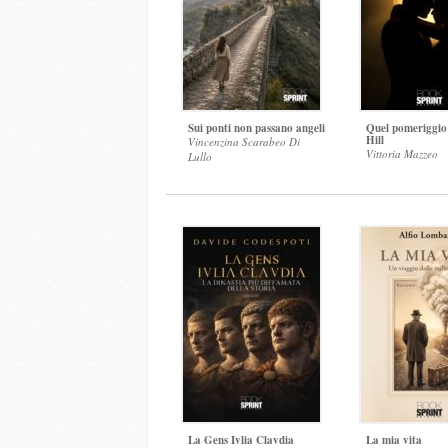
Sui ponti non passano angeli
Quel pomeriggio
Hill
Vincenzina Scarabeo Di
Vittoria Mazzeo
Lullo
La Gens Ivlia Clavdia
La mia vita