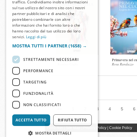
traffico. Condividiamo inoltre informazioni
sul tuo utilizzo del nostro sito con i nostri
partner pubblicitari e di analisi che
potrebbero combinarle con altre
informazioni che hai fornito loro o che
hanno raccolto dal tuo utilizzo dei loro
servizi.
Leggi di più
MOSTRA TUTTI I PARTNER
(1658) →
STRETTAMENTE NECESSARI
Inconcepibile
Primavera nel c
Romina Ciuffa
Rosa Randazzo
PERFORMANCE
TARGETING
FUNZIONALITÀ
NON CLASSIFICATI
<<
1
2
3
4
5
6
ACCETTA TUTTO
RIFIUTA TUTTO
Feed Rss
|
Site Map
|
Privacy Policy
|
Cookie Policy
MOSTRA DETTAGLI