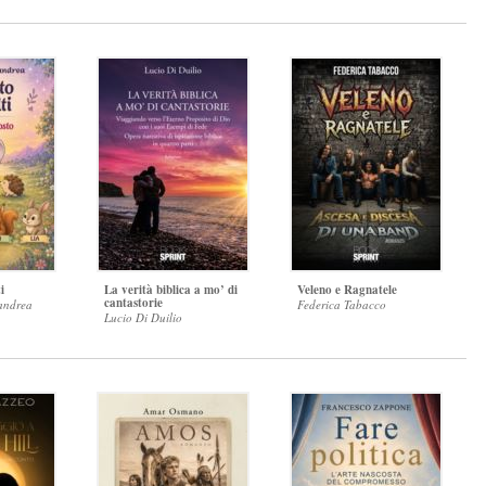
i
La verità biblica a mo’ di
Veleno e Ragnatele
cantastorie
andrea
Federica Tabacco
Lucio Di Duilio