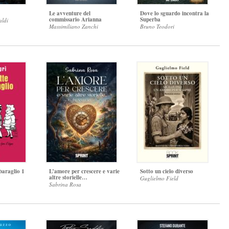
Le avventure del
Dove lo sguardo incontra la
commissario Arianna
Superba
aldi
Massimiliano Zanchi
Bruno Teodori
sbaraglio 1
L’amore per crescere e varie
Sotto un cielo diverso
altre storielle…
Guglielmo Field
Sabrina Rosa