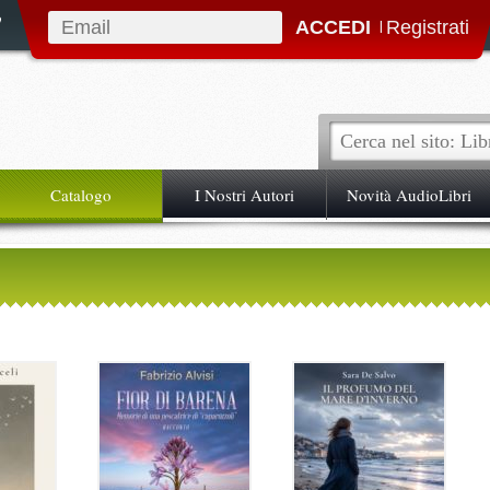
|
Catalogo
I Nostri Autori
Novità AudioLibri