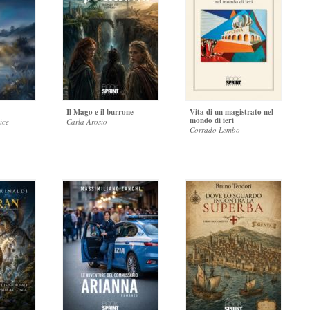
Il Mago e il burrone
Vita di un magistrato nel
mondo di ieri
ice
Carla Arosio
Corrado Lembo