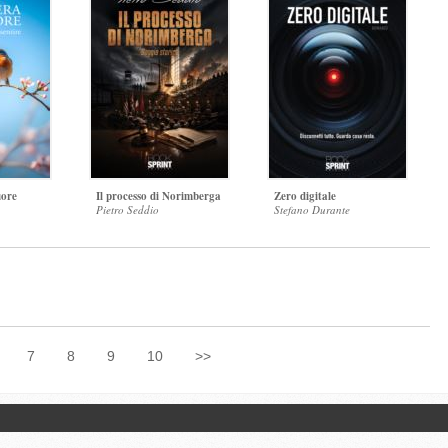
uore
Il processo di Norimberga
Zero digitale
Pietro Seddio
Stefano Durante
7
8
9
10
>>