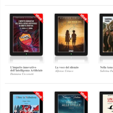
L’impatto innovativo
La voce del silenzio
Nella tana
dell’Intelligenza Artificiale
Alfonso Ciriaco
Sabrina F
Damiana Cicconetti