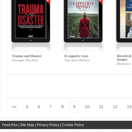
Trauma and Disaster
Il cappotto rosso
Ricordi di
Sempre
Giuseppe Noschese
Vita Anna Palmeri
Domenico 
<<
5
6
7
8
9
10
11
12
13
Feed Rss
|
Site Map
|
Privacy Policy
|
Cookie Policy