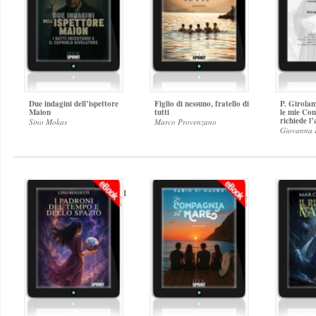
Due indagini dell’ispettore
Figlio di nessuno, fratello di
P. Girolam
Maion
tutti
le mie Com
richiede l’
Sino Mokas
Marco Provenzano
Giovanna P
I