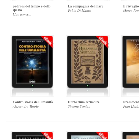
padroni del tempo e dello
La compagnia del mare
Il risvegli
spazio
Fabio Di Mauro
Marco Petr
Lino Renzetti
Contro storia dell’umanità
Herbarium Grimoire
Framment
Alessandro Tarolo
Simona Semino
Fran Llesh