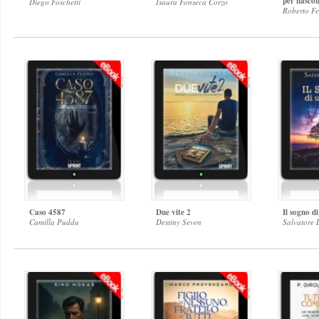
per nascon
Diego Foschetti
Isaura Fonseca Corzo
Roberto Fe
Caso 4587
Due vite 2
Il sogno d
Camilla Puddu
Destiny Seven
Salvatore 