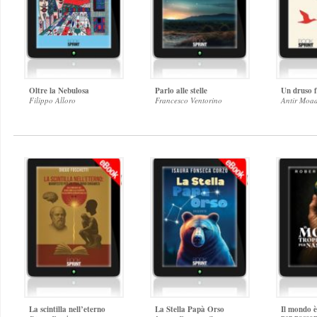
Oltre la Nebulosa
Parlo alle stelle
Un druso f
Filippo Alloro
Francesco Ventorino
Antir Moa
La scintilla nell’eterno
La Stella Papà Orso
Il mondo è