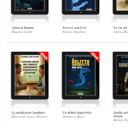
Abissi in fiamme
Forever and Ever
La via del
Maurizio Colitti
Stefano Angelino
Andrea Ba
La mediazione familiare
Un delitto imperfetto
Quella not
sangue
Relewende Lazare Yelyaore
Domenico Mucci
Michele Pi