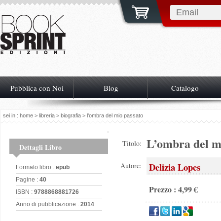
Pubblica con Noi
Blog
Catalogo
sei in :
home
>
libreria
>
biografia
> l'ombra del mio passato
L’ombra del m
Titolo:
Dettagli Libro
Delizia Lopes
Autore:
Formato libro :
epub
Pagine :
40
Prezzo : 4,99 €
ISBN :
9788868881726
Anno di pubblicazione :
2014