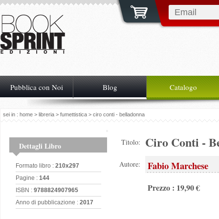
Pubblica con Noi
Blog
Catalogo
sei in :
home
>
libreria
>
fumettistica
> ciro conti - belladonna
Ciro Conti - B
Titolo:
Dettagli Libro
Fabio Marchese
Autore:
Formato libro :
210x297
Pagine :
144
Prezzo : 19,90 €
ISBN :
9788824907965
Anno di pubblicazione :
2017