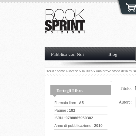
Pubblica con Noi
Blog
sei in :
home
>
libreria
>
musica
> una breve storia della mus
Titolo:
Dettagli Libro
Autore:
Formato libro :
A5
Pagine :
182
ISBN :
9788865950302
Anno di pubblicazione :
2010