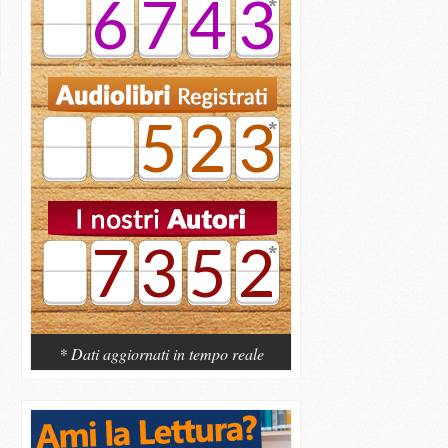
6743
523
7352
* Dati aggiornati in tempo reale