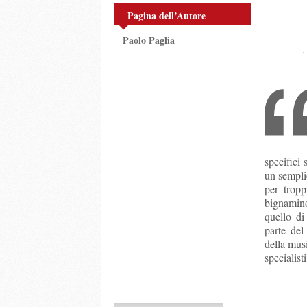
Pagina dell’Autore
Paolo Paglia
specifici
un sempli
per tropp
bignamino
quello di
parte del
della musi
specialisti