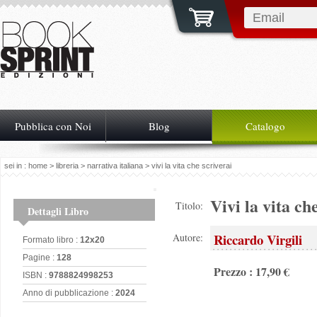
Pubblica con Noi
Blog
Catalogo
sei in :
home
>
libreria
>
narrativa italiana
> vivi la vita che scriverai
Vivi la vita ch
Titolo:
Dettagli Libro
Riccardo Virgili
Autore:
Formato libro :
12x20
Pagine :
128
Prezzo : 17,90 €
ISBN :
9788824998253
Anno di pubblicazione :
2024