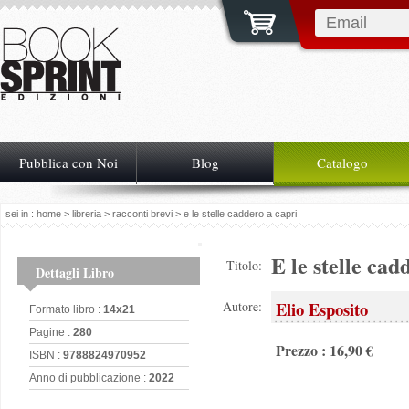
Pubblica con Noi
Blog
Catalogo
sei in :
home
>
libreria
>
racconti brevi
> e le stelle caddero a capri
E le stelle ca
Titolo:
Dettagli Libro
Elio Esposito
Autore:
Formato libro :
14x21
Pagine :
280
Prezzo : 16,90 €
ISBN :
9788824970952
Anno di pubblicazione :
2022