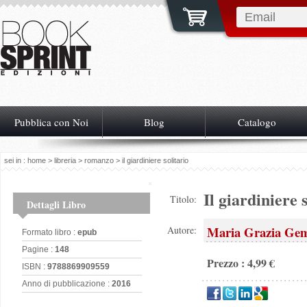
Pubblica con Noi
Blog
Catalogo
sei in :
home
>
libreria
>
romanzo
> il giardiniere solitario
Il giardiniere 
Titolo:
Dettagli Libro
Maria Grazia Gem
Autore:
Formato libro :
epub
Pagine :
148
Prezzo : 4,99 €
ISBN :
9788869909559
Anno di pubblicazione :
2016