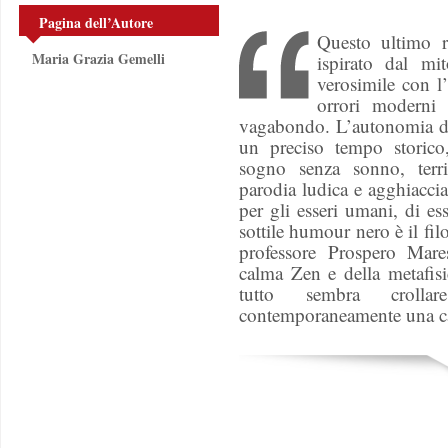
Pagina dell’Autore
Questo ultimo ro
Maria Grazia Gemelli
ispirato dal mi
verosimile con l
orrori moderni 
vagabondo. L’autonomia del
un preciso tempo storico
sogno senza sonno, terr
parodia ludica e agghiaccia
per gli esseri umani, di es
sottile humour nero è il fil
professore Prospero Mareso
calma Zen e della metafisi
tutto sembra crolla
contemporaneamente una cat