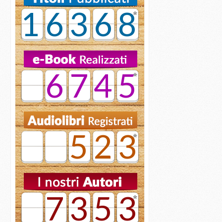
16368
6745
523
7353