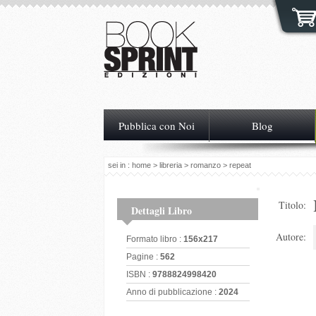
Pubblica con Noi
Blog
sei in :
home
>
libreria
>
romanzo
> repeat
Titolo:
Dettagli Libro
Autore:
Formato libro :
156x217
Pagine :
562
ISBN :
9788824998420
Anno di pubblicazione :
2024