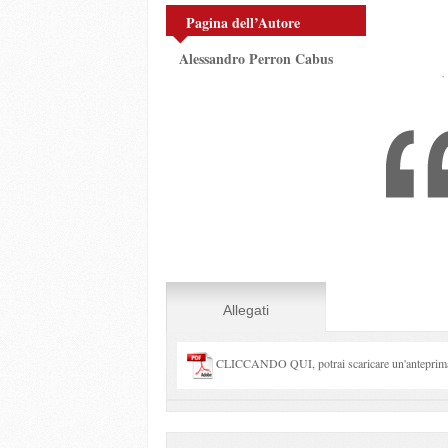
Pagina dell’Autore
Alessandro Perron Cabus
Allegati
CLICCANDO QUI, potrai scaricare un'anteprima 