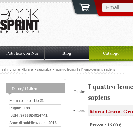
Pubblica con Noi
Blog
Catalogo
sei in :
home
>
libreria
>
saggistica
> i quattro leoncini e l'homo demens sapiens
I quattro leon
Dettagli Libro
Titolo:
sapiens
Formato libro :
14x21
Pagine :
188
Maria Grazia Gem
Autore:
ISBN :
9788824914741
Anno di pubblicazione :
2018
Prezzo : 16,00 €