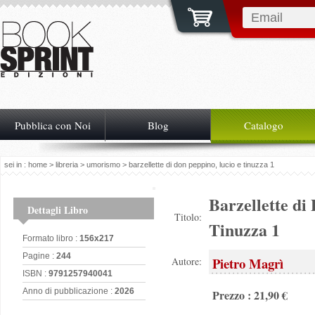
Pubblica con Noi
Blog
Catalogo
sei in :
home
>
libreria
>
umorismo
> barzellette di don peppino, lucio e tinuzza 1
Barzellette di
Dettagli Libro
Titolo:
Tinuzza 1
Formato libro :
156x217
Pagine :
244
Pietro Magrì
Autore:
ISBN :
9791257940041
Anno di pubblicazione :
2026
Prezzo : 21,90 €