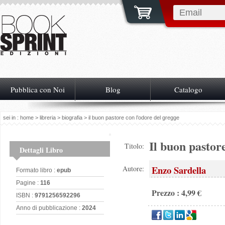
Pubblica con Noi
Blog
Catalogo
sei in :
home
>
libreria
>
biografia
> il buon pastore con l’odore del gregge
Il buon pastor
Titolo:
Dettagli Libro
Enzo Sardella
Autore:
Formato libro :
epub
Pagine :
116
Prezzo : 4,99 €
ISBN :
9791256592296
Anno di pubblicazione :
2024