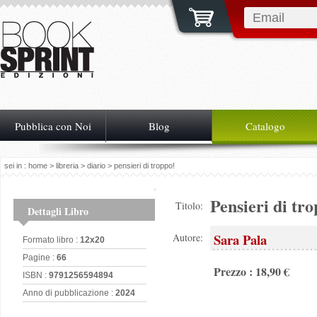
Pubblica con Noi
Blog
Catalogo
sei in :
home
>
libreria
>
diario
> pensieri di troppo!
Pensieri di tr
Titolo:
Dettagli Libro
Sara Pala
Autore:
Formato libro :
12x20
Pagine :
66
Prezzo : 18,90 €
ISBN :
9791256594894
Anno di pubblicazione :
2024