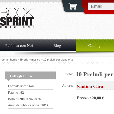
Pubblica con Noi
Blog
Catalogo
sei in :
home
>
libreria
>
musica
> 10 preludi per pianoforte
10 Preludi per
Titolo:
Dettagli Libro
Santino Cara
Autore:
Formato libro :
A4+
Pagine :
92
Prezzo : 20,00 €
ISBN :
9788867420674
Anno di pubblicazione :
2012