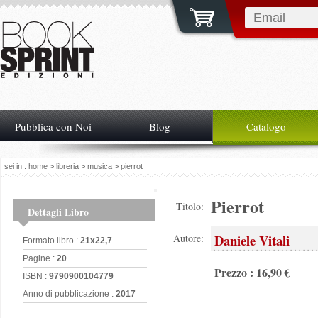
Pubblica con Noi
Blog
Catalogo
sei in :
home
>
libreria
>
musica
> pierrot
Pierrot
Titolo:
Dettagli Libro
Daniele Vitali
Autore:
Formato libro :
21x22,7
Pagine :
20
Prezzo : 16,90 €
ISBN :
9790900104779
Anno di pubblicazione :
2017