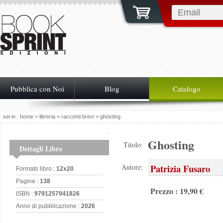
Pubblica con Noi
Blog
Catalogo
sei in :
home
>
libreria
>
racconti brevi
> ghosting
Ghosting
Titolo:
Dettagli Libro
Patrizia Fusaro
Autore:
Formato libro :
12x20
Pagine :
138
Prezzo : 19,90 €
ISBN :
9791257941826
Anno di pubblicazione :
2026