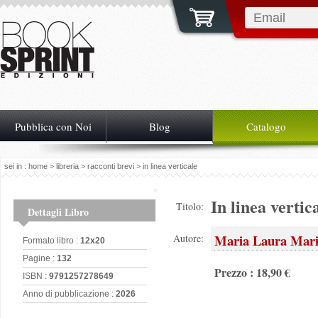
Pubblica con Noi
Blog
Catalogo
sei in :
home
>
libreria
>
racconti brevi
> in linea verticale
In linea vertic
Titolo:
Dettagli Libro
Maria Laura Maris
Autore:
Formato libro :
12x20
Pagine :
132
Prezzo : 18,90 €
ISBN :
9791257278649
Anno di pubblicazione :
2026