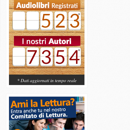
523
7354
* Dati aggiornati in tempo reale