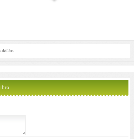
del libro
ibro