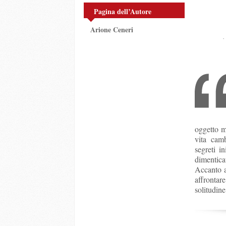
Pagina dell’Autore
Arione Ceneri
oggetto m
vita camb
segreti i
dimentica
Accanto a
affrontar
solitudine