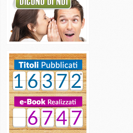
16372
6747