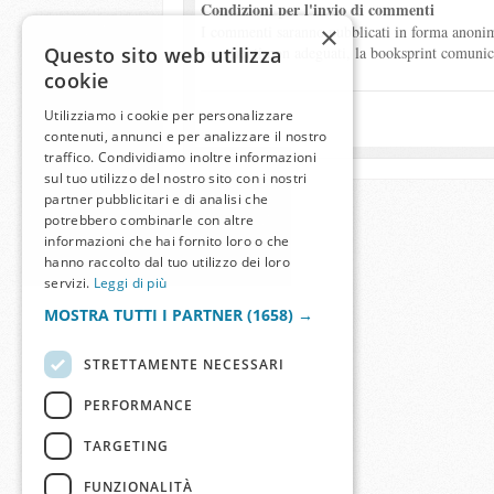
Condizioni per l'invio di commenti
×
I commenti saranno pubblicati in forma anonima
Questo sito web utilizza
commenti non adeguati, la booksprint comunicher
cookie
Utilizziamo i cookie per personalizzare
contenuti, annunci e per analizzare il nostro
traffico. Condividiamo inoltre informazioni
sul tuo utilizzo del nostro sito con i nostri
partner pubblicitari e di analisi che
potrebbero combinarle con altre
informazioni che hai fornito loro o che
hanno raccolto dal tuo utilizzo dei loro
servizi.
Leggi di più
MOSTRA TUTTI I PARTNER
(1658) →
STRETTAMENTE NECESSARI
PERFORMANCE
TARGETING
FUNZIONALITÀ