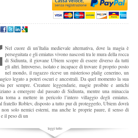
Nel cuore di un’Italia medievale alternativa, dove la magia è
perseguitata e gli emiatus vivono nascosti tra le mura della rocca
di Sidiunta, il giovane Ubiem scopre di essere diverso da tutti
gli altri. Introverso, isolato e incapace di trovare il proprio posto
nel mondo, il ragazzo riceve un misterioso plalig cenerino, un
agico legato a poteri oscuri e ancestrali. Da quel momento la sua
ia per sempre. Creature leggendarie, magie proibite e antichi
niziano a emergere dal passato di Sidiunta, mentre una minaccia
ta torna a mettere in pericolo l’intero villaggio degli emiatus.
l fratello Roblev, disposto a tutto pur di proteggerlo, Ubiem dovrà
e non solo nemici esterni, ma anche le proprie paure, il senso di
 e il peso di un
leggi tutto