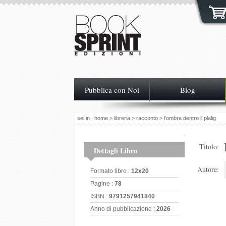
Pubblica con Noi
Blog
sei in :
home
>
libreria
>
racconto
> l’ombra dentro il plalig
Titolo:
Dettagli Libro
Autore:
Formato libro :
12x20
Pagine :
78
ISBN :
9791257941840
Anno di pubblicazione :
2026