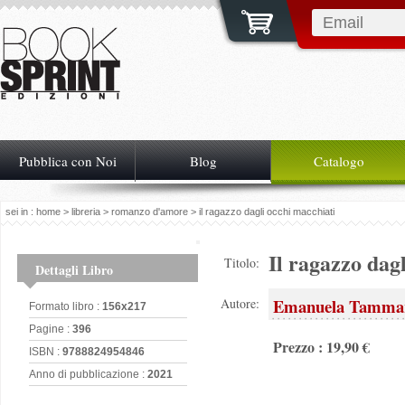
Pubblica con Noi
Blog
Catalogo
sei in :
home
>
libreria
>
romanzo d'amore
> il ragazzo dagli occhi macchiati
Il ragazzo dag
Titolo:
Dettagli Libro
Emanuela Tamma
Autore:
Formato libro :
156x217
Pagine :
396
Prezzo : 19,90 €
ISBN :
9788824954846
Anno di pubblicazione :
2021