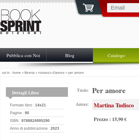
Pubblica con Noi
Blog
Catalogo
sei in :
home
>
libreria
>
romanzo d'amore
> per amore
Per amore
Titolo:
Dettagli Libro
Martina Tudisco
Autore:
Formato libro :
14x21
Pagine :
90
Prezzo : 15,90 €
ISBN :
9788824995290
Anno di pubblicazione :
2023