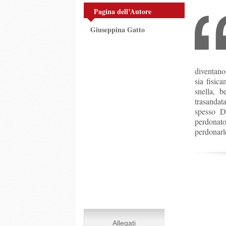
Pagina dell’Autore
Giuseppina Gatto
diventano
sia fisic
snella, b
trasandat
spesso D
perdonato
perdonarle
Allegati