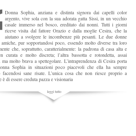
Donna Sophia, anziana e distinta signora dai capelli color
argento, vive sola con la sua adorata gatta Sissi, in un vecchio
casale immerso nel bosco, ereditato dai nonni. Tutti i giorni
riceve visita dal fattore Orazio e dalla moglie Cesira, che la
aiutano a svolgere le incombenze più pesanti. Le due donne
 amiche, pur sopportandosi poco, essendo molto diverse tra loro
amente che, soprattutto, caratterialmente: la padrona di casa alta e
en curata e molto discreta; l’altra bassotta e rotondetta, assai
a ma molto brava a spettegolare. L’intraprendenza di Cesira porta
onna Sophia in situazioni poco piacevoli che ella ha sempre
 facendosi sane risate. L’unica cosa che non riesce proprio a
 è di essere creduta pazza e visionaria
leggi tutto