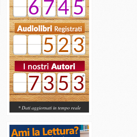
6745
523
7353
* Dati aggiornati in tempo reale