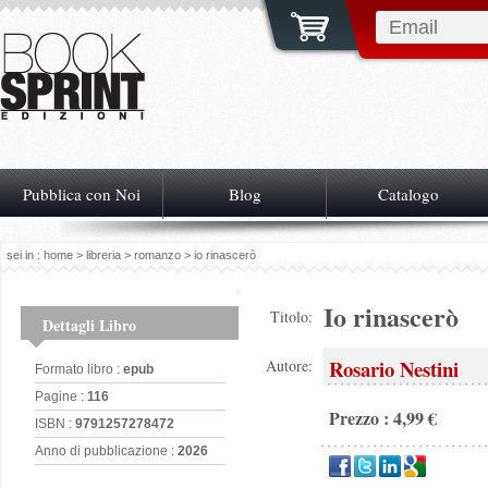
Pubblica con Noi
Blog
Catalogo
sei in :
home
>
libreria
>
romanzo
> io rinascerò
Io rinascerò
Titolo:
Dettagli Libro
Rosario Nestini
Autore:
Formato libro :
epub
Pagine :
116
Prezzo : 4,99 €
ISBN :
9791257278472
Anno di pubblicazione :
2026