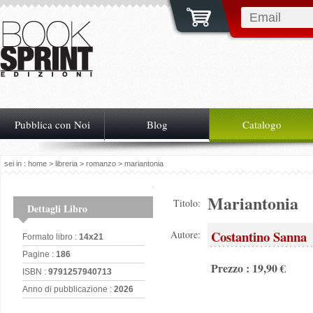
Pubblica con Noi
Blog
Catalogo
sei in :
home
>
libreria
>
romanzo
> mariantonia
Mariantonia
Titolo:
Dettagli Libro
Costantino Sanna
Autore:
Formato libro :
14x21
Pagine :
186
Prezzo : 19,90 €
ISBN :
9791257940713
Anno di pubblicazione :
2026